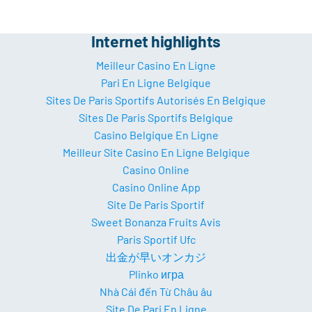
Internet highlights
Meilleur Casino En Ligne
Pari En Ligne Belgique
Sites De Paris Sportifs Autorisés En Belgique
Sites De Paris Sportifs Belgique
Casino Belgique En Ligne
Meilleur Site Casino En Ligne Belgique
Casino Online
Casino Online App
Site De Paris Sportif
Sweet Bonanza Fruits Avis
Paris Sportif Ufc
出金が早いオンカジ
Plinko игра
Nhà Cái đến Từ Châu âu
Site De Pari En Ligne