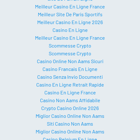
Meilleur Casino En Ligne France
Meilleur Site De Paris Sportifs
Meilleur Casino En Ligne 2026
Casino En Ligne
Meilleur Casino En Ligne France
Scommesse Crypto
Scommesse Crypto
Casino Online Non Aams Sicuri
Casino Francais En Ligne
Casino Senza Invio Documenti
Casino En Ligne Retrait Rapide
Casino En Ligne France
Casino Non Aams Affidabile
Crypto Casino Online 2026
Miglior Casino Online Non Aams
Siti Casino Non Aams
Miglior Casino Online Non Aams
Casino Belgium En Ligne