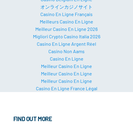
オンラインカジノサイト
Casino En Ligne Français
Meilleurs Casino En Ligne
Meilleur Casino En Ligne 2026
Migliori Crypto Casino Italia 2026
Casino En Ligne Argent Réel
Casino Non Aams
Casino En Ligne
Meilleur Casino En Ligne
Meilleur Casino En Ligne
Meilleur Casino En Ligne
Casino En Ligne France Légal
FIND OUT MORE