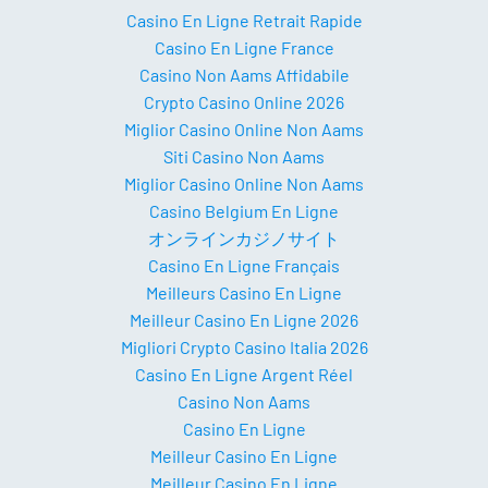
Casino En Ligne Retrait Rapide
Casino En Ligne France
Casino Non Aams Affidabile
Crypto Casino Online 2026
Miglior Casino Online Non Aams
Siti Casino Non Aams
Miglior Casino Online Non Aams
Casino Belgium En Ligne
オンラインカジノサイト
Casino En Ligne Français
Meilleurs Casino En Ligne
Meilleur Casino En Ligne 2026
Migliori Crypto Casino Italia 2026
Casino En Ligne Argent Réel
Casino Non Aams
Casino En Ligne
Meilleur Casino En Ligne
Meilleur Casino En Ligne