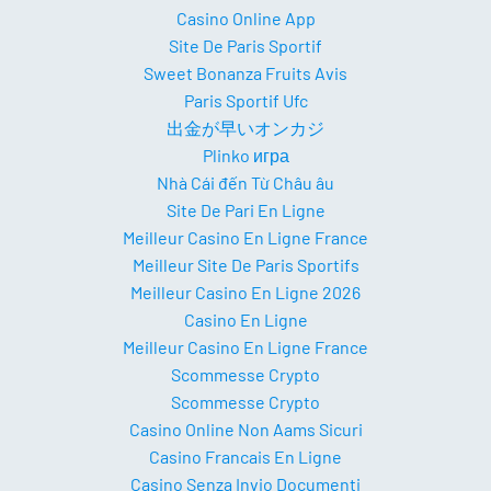
Casino Online App
Site De Paris Sportif
Sweet Bonanza Fruits Avis
Paris Sportif Ufc
出金が早いオンカジ
Plinko игра
Nhà Cái đến Từ Châu âu
Site De Pari En Ligne
Meilleur Casino En Ligne France
Meilleur Site De Paris Sportifs
Meilleur Casino En Ligne 2026
Casino En Ligne
Meilleur Casino En Ligne France
Scommesse Crypto
Scommesse Crypto
Casino Online Non Aams Sicuri
Casino Francais En Ligne
Casino Senza Invio Documenti