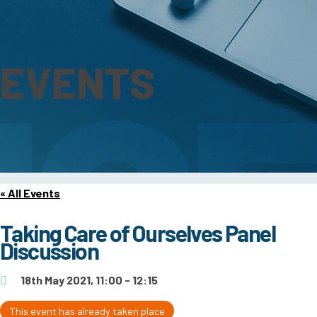
EVENTS
« All Events
Taking Care of Ourselves Panel
Discussion
18th May 2021, 11:00 - 12:15
This event has already taken place