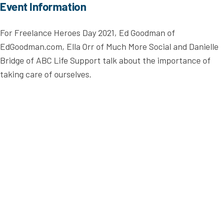
Event Information
For Freelance Heroes Day 2021, Ed Goodman of
EdGoodman.com, Ella Orr of Much More Social and Danielle
Bridge of ABC Life Support talk about the importance of
taking care of ourselves.