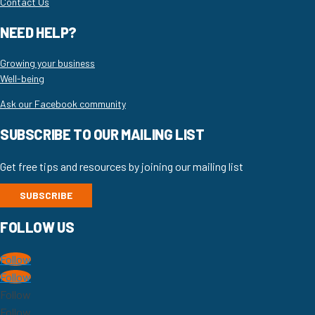
Contact Us
NEED HELP?
Growing your business
Well-being
Ask our Facebook community
SUBSCRIBE TO OUR MAILING LIST
Get free tips and resources by joining our mailing list
SUBSCRIBE
FOLLOW US
Follow
Follow
Follow
Follow