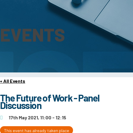
EVENTS
« All Events
The Future of Work - Panel
Discussion
17th May 2021, 11:00 - 12:15
This event has already taken place