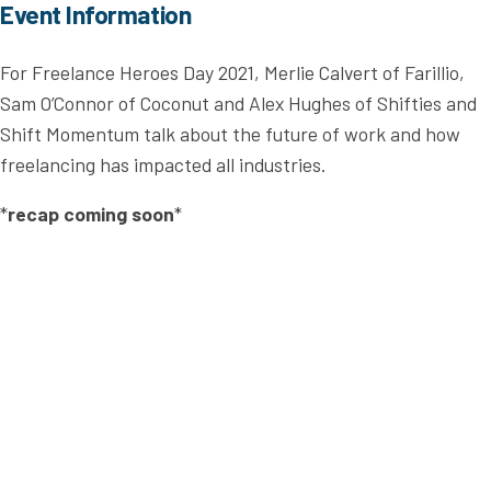
Event Information
For Freelance Heroes Day 2021, Merlie Calvert of Farillio,
Sam O’Connor of Coconut and Alex Hughes of Shifties and
Shift Momentum talk about the future of work and how
freelancing has impacted all industries.
*
recap coming soon
*