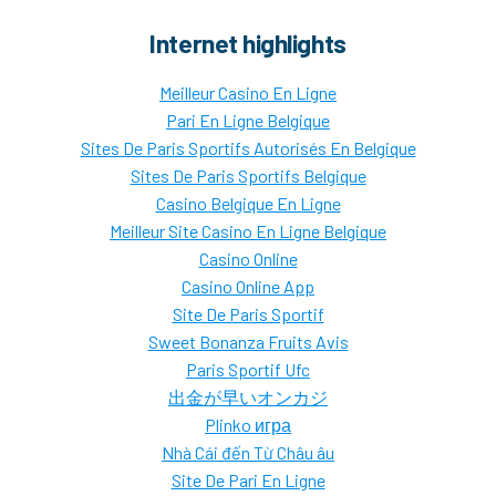
Internet highlights
Meilleur Casino En Ligne
Pari En Ligne Belgique
Sites De Paris Sportifs Autorisés En Belgique
Sites De Paris Sportifs Belgique
Casino Belgique En Ligne
Meilleur Site Casino En Ligne Belgique
Casino Online
Casino Online App
Site De Paris Sportif
Sweet Bonanza Fruits Avis
Paris Sportif Ufc
出金が早いオンカジ
Plinko игра
Nhà Cái đến Từ Châu âu
Site De Pari En Ligne