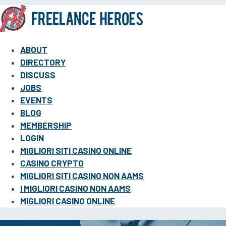
ABOUT
DIRECTORY
DISCUSS
JOBS
EVENTS
BLOG
MEMBERSHIP
LOGIN
MIGLIORI SITI CASINO ONLINE
CASINO CRYPTO
MIGLIORI SITI CASINO NON AAMS
I MIGLIORI CASINO NON AAMS
MIGLIORI CASINO ONLINE