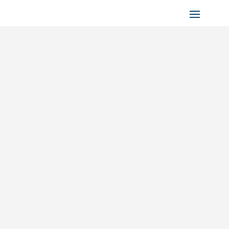
Vicky
Hughes
Illustrator