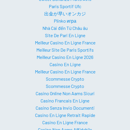
Paris Sportif Ufc
出金が早いオンカジ
Plinko игра
Nhà Cái đến Từ Châu âu
Site De Pari En Ligne
Meilleur Casino En Ligne France
Meilleur Site De Paris Sportifs
Meilleur Casino En Ligne 2026
Casino En Ligne
Meilleur Casino En Ligne France
Scommesse Crypto
Scommesse Crypto
Casino Online Non Aams Sicuri
Casino Francais En Ligne
Casino Senza Invio Documenti
Casino En Ligne Retrait Rapide
Casino En Ligne France
Casino Non Aams Affidabile