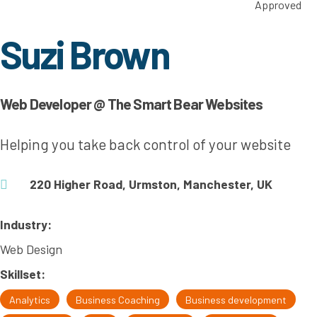
Approved
Suzi Brown
Web Developer
@
The Smart Bear Websites
Helping you take back control of your website
220 Higher Road, Urmston, Manchester, UK
Industry:
Web Design
Skillset:
Analytics
Business Coaching
Business development