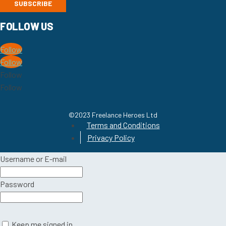
SUBSCRIBE
FOLLOW US
Follow
Follow
Follow
Follow
©2023 Freelance Heroes Ltd
Terms and Conditions
Privacy Policy
Username or E-mail
Password
Keep me signed in