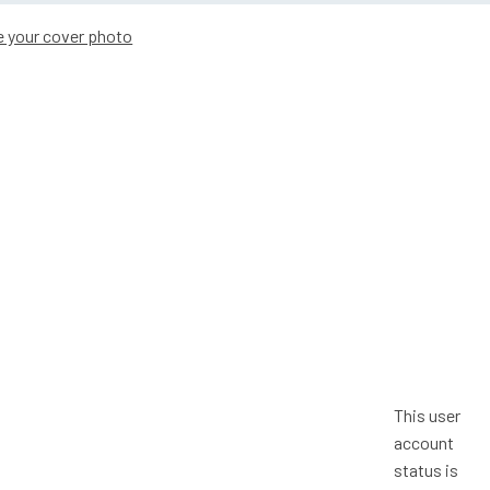
 your cover photo
This user
account
status is