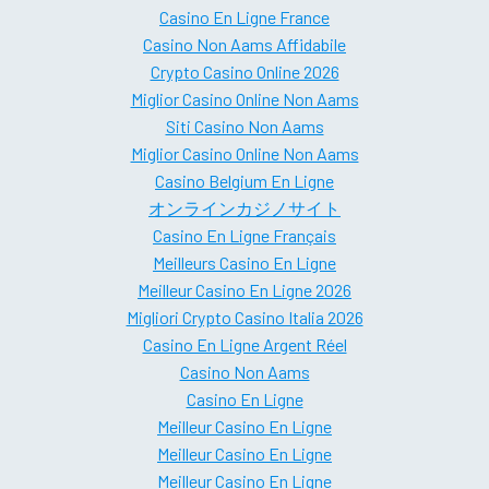
Casino En Ligne France
Casino Non Aams Affidabile
Crypto Casino Online 2026
Miglior Casino Online Non Aams
Siti Casino Non Aams
Miglior Casino Online Non Aams
Casino Belgium En Ligne
オンラインカジノサイト
Casino En Ligne Français
Meilleurs Casino En Ligne
Meilleur Casino En Ligne 2026
Migliori Crypto Casino Italia 2026
Casino En Ligne Argent Réel
Casino Non Aams
Casino En Ligne
Meilleur Casino En Ligne
Meilleur Casino En Ligne
Meilleur Casino En Ligne