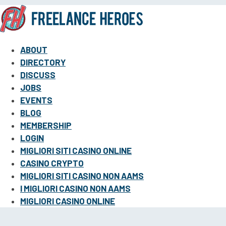
ABOUT
DIRECTORY
DISCUSS
JOBS
EVENTS
BLOG
MEMBERSHIP
LOGIN
MIGLIORI SITI CASINO ONLINE
CASINO CRYPTO
MIGLIORI SITI CASINO NON AAMS
I MIGLIORI CASINO NON AAMS
MIGLIORI CASINO ONLINE