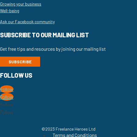
Growing your business
Well-being
Ask our Facebook community
SUBSCRIBE TO OUR MAILING LIST
Get free tips and resources by joining our mailing list
SUBSCRIBE
FOLLOW US
Follow
Follow
Follow
Follow
©2023 Freelance Heroes Ltd
Terms and Conditions