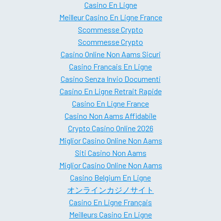
Casino En Ligne
Meilleur Casino En Ligne France
Scommesse Crypto
Scommesse Crypto
Casino Online Non Aams Sicuri
Casino Francais En Ligne
Casino Senza Invio Documenti
Casino En Ligne Retrait Rapide
Casino En Ligne France
Casino Non Aams Affidabile
Crypto Casino Online 2026
Miglior Casino Online Non Aams
Siti Casino Non Aams
Miglior Casino Online Non Aams
Casino Belgium En Ligne
オンラインカジノサイト
Casino En Ligne Français
Meilleurs Casino En Ligne