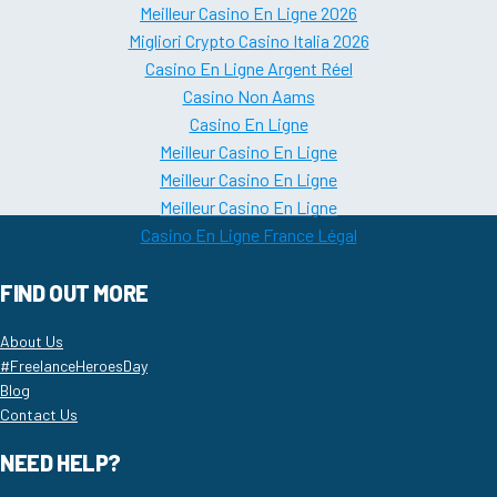
Meilleur Casino En Ligne 2026
Migliori Crypto Casino Italia 2026
Casino En Ligne Argent Réel
Casino Non Aams
Casino En Ligne
Meilleur Casino En Ligne
Meilleur Casino En Ligne
Meilleur Casino En Ligne
Casino En Ligne France Légal
FIND OUT MORE
About Us
#FreelanceHeroesDay
Blog
Contact Us
NEED HELP?