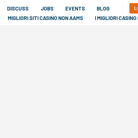
L
DISCUSS
JOBS
EVENTS
BLOG
MIGLIORI SITI CASINO NON AAMS
I MIGLIORI CASIN
ite
ess Business
ltants and freelancers to slow down, create spac