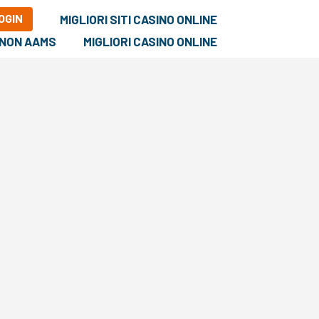
OGIN
MIGLIORI SITI CASINO ONLINE
O NON AAMS
MIGLIORI CASINO ONLINE
e and confidently