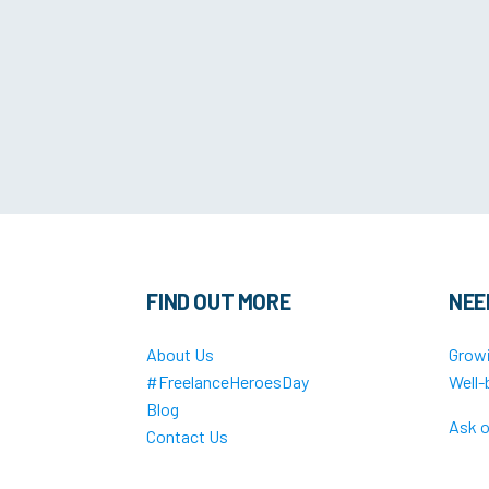
FIND OUT MORE
NEE
About Us
Growi
#FreelanceHeroesDay
Well-
Blog
Ask 
Contact Us