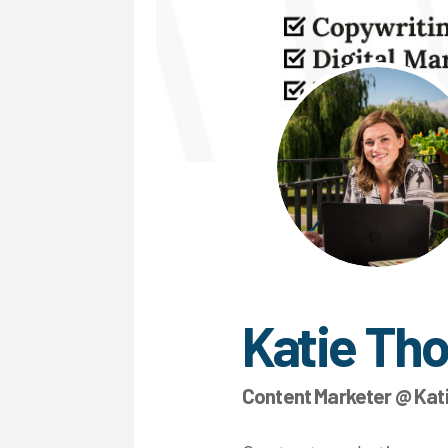
Katie Th
Content Marketer
@
Kat