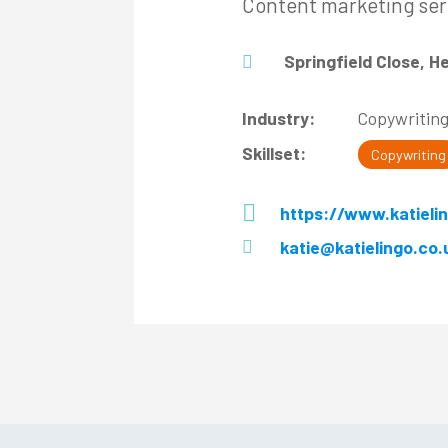
Content marketing ser
Springfield Close, H
Industry:
Copywritin
Skillset:
Copywriting
https://www.katieli
katie@katielingo.co.