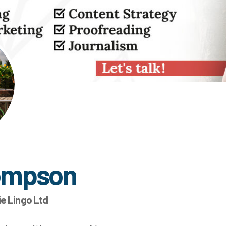
ompson
ie Lingo Ltd