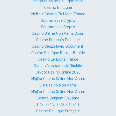
Meilleur Casino En Ligne 2026
Casino En Ligne
Meilleur Casino En Ligne France
Scommesse Crypto
Scommesse Crypto
Casino Online Non Aams Sicuri
Casino Francais En Ligne
Casino Senza Invio Documenti
Casino En Ligne Retrait Rapide
Casino En Ligne France
Casino Non Aams Affidabile
Crypto Casino Online 2026
Miglior Casino Online Non Aams
Siti Casino Non Aams
Miglior Casino Online Non Aams
Casino Belgium En Ligne
オンラインカジノサイト
Casino En Ligne Français