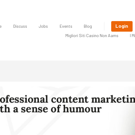
Login
e
Discuss
Jobs
Events
Blog
Migliori Siti Casino Non Aams
I 