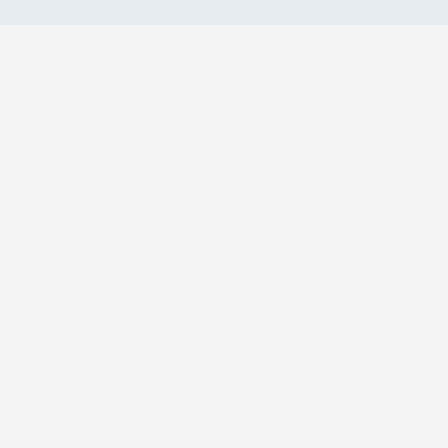
riting needs