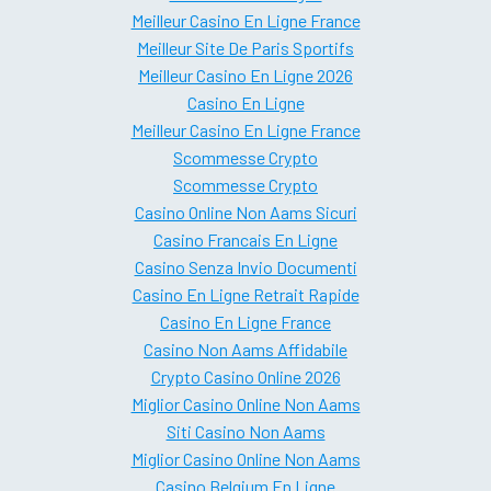
Meilleur Casino En Ligne France
Meilleur Site De Paris Sportifs
Meilleur Casino En Ligne 2026
Casino En Ligne
Meilleur Casino En Ligne France
Scommesse Crypto
Scommesse Crypto
Casino Online Non Aams Sicuri
Casino Francais En Ligne
Casino Senza Invio Documenti
Casino En Ligne Retrait Rapide
Casino En Ligne France
Casino Non Aams Affidabile
Crypto Casino Online 2026
Miglior Casino Online Non Aams
Siti Casino Non Aams
Miglior Casino Online Non Aams
Casino Belgium En Ligne