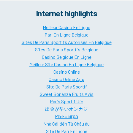
Internet highlights
Meilleur Casino En Ligne
Pari En Ligne Belgique
Sites De Paris Sportifs Autorisés En Belgique
Sites De Paris Sportifs Belgique
Casino Belgique En Ligne
Meilleur Site Casino En Ligne Belgique
Casino Online
Casino Online App
Site De Paris Sportif
Sweet Bonanza Fruits Avis
Paris Sportif Ufc
出金が早いオンカジ
Plinko игра
Nhà Cái đến Từ Châu âu
Site De Pari En Ligne