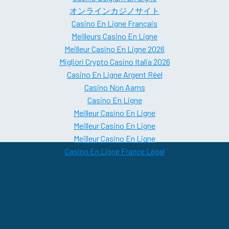
オンラインカジノサイト
Casino En Ligne Français
Meilleurs Casino En Ligne
Meilleur Casino En Ligne 2026
Migliori Crypto Casino Italia 2026
Casino En Ligne Argent Réel
Casino Non Aams
Casino En Ligne
Meilleur Casino En Ligne
Meilleur Casino En Ligne
Meilleur Casino En Ligne
Casino En Ligne France Légal