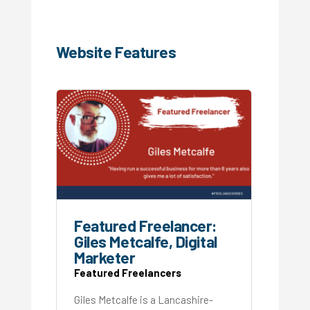
Website Features
Featured Freelancer:
Giles Metcalfe, Digital
Marketer
Featured Freelancers
Giles Metcalfe is a Lancashire-