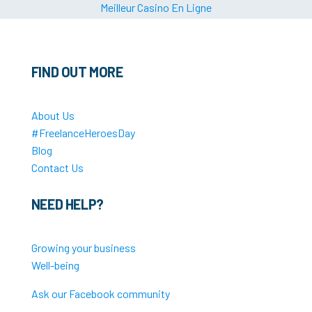
Meilleur Casino En Ligne
Meilleur Casino En Ligne
Casino En Ligne France Légal
FIND OUT MORE
About Us
#FreelanceHeroesDay
Blog
Contact Us
NEED HELP?
Growing your business
Well-being
Ask our Facebook community