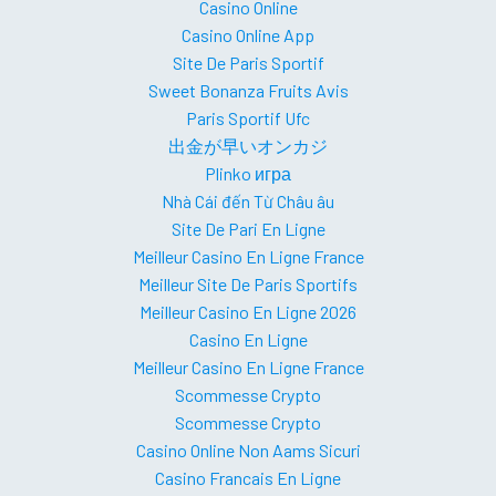
Casino Online
Casino Online App
Site De Paris Sportif
Sweet Bonanza Fruits Avis
Paris Sportif Ufc
出金が早いオンカジ
Plinko игра
Nhà Cái đến Từ Châu âu
Site De Pari En Ligne
Meilleur Casino En Ligne France
Meilleur Site De Paris Sportifs
Meilleur Casino En Ligne 2026
Casino En Ligne
Meilleur Casino En Ligne France
Scommesse Crypto
Scommesse Crypto
Casino Online Non Aams Sicuri
Casino Francais En Ligne