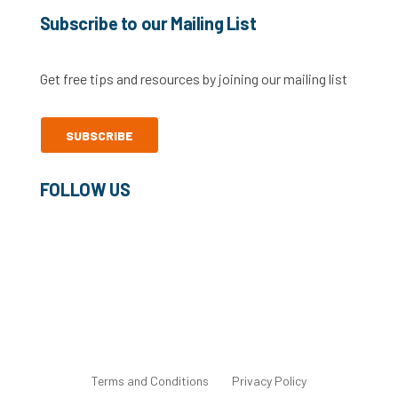
Subscribe to our Mailing List
Get free tips and resources by joining our mailing list
SUBSCRIBE
FOLLOW US
©2022 Freelance Heroes Ltd
Terms and Conditions
Privacy Policy