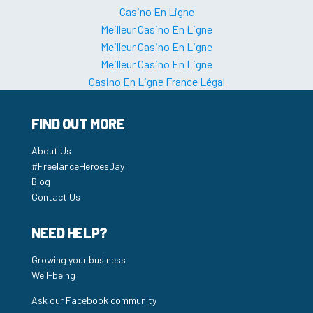
Casino En Ligne
Meilleur Casino En Ligne
Meilleur Casino En Ligne
Meilleur Casino En Ligne
Casino En Ligne France Légal
FIND OUT MORE
About Us
#FreelanceHeroesDay
Blog
Contact Us
NEED HELP?
Growing your business
Well-being
Ask our Facebook community