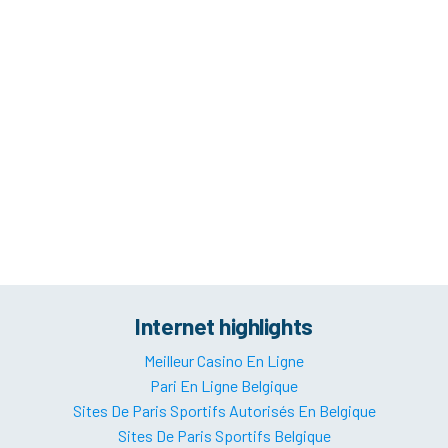
Your space to ask for help, help others,
share your experiences of freelancing,
introduce yourself to your fellow members,
find and post freelance jobs (use the #job
hashtag), and share your news, blogs,
events, and what you have been up to.
Internet highlights
Meilleur Casino En Ligne
Pari En Ligne Belgique
Sites De Paris Sportifs Autorisés En Belgique
Sites De Paris Sportifs Belgique