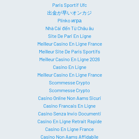
Paris Sportif Ufc
出金が早いオンカジ
Plinko игра
Nhà Cái đến Từ Châu âu
Site De Pari En Ligne
Meilleur Casino En Ligne France
Meilleur Site De Paris Sportifs
Meilleur Casino En Ligne 2026
Casino En Ligne
Meilleur Casino En Ligne France
Scommesse Crypto
Scommesse Crypto
Casino Online Non Aams Sicuri
Casino Francais En Ligne
Casino Senza Invio Documenti
Casino En Ligne Retrait Rapide
Casino En Ligne France
Casino Non Aams Affidabile