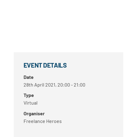
EVENT DETAILS
Date
28th April 2021, 20:00 - 21:00
Type
Virtual
Organiser
Freelance Heroes