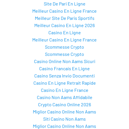
Site De Pari En Ligne
Meilleur Casino En Ligne France
Meilleur Site De Paris Sportifs
Meilleur Casino En Ligne 2026
Casino En Ligne
Meilleur Casino En Ligne France
Scommesse Crypto
Scommesse Crypto
Casino Online Non Aams Sicuri
Casino Francais En Ligne
Casino Senza Invio Documenti
Casino En Ligne Retrait Rapide
Casino En Ligne France
Casino Non Aams Affidabile
Crypto Casino Online 2026
Miglior Casino Online Non Aams
Siti Casino Non Aams
Miglior Casino Online Non Aams