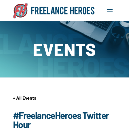
EVENTS
« All Events
#FreelanceHeroes Twitter
Hour