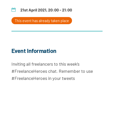
21st April 2021, 20:00 - 21:00
This event has already taken place
Event Information
Inviting all freelancers to this week’s
#FreelanceHeroes chat. Remember to use
#FreelanceHeroes in your tweets