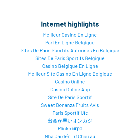
Internet highlights
Meilleur Casino En Ligne
Pari En Ligne Belgique
Sites De Paris Sportifs Autorisés En Belgique
Sites De Paris Sportifs Belgique
Casino Belgique En Ligne
Meilleur Site Casino En Ligne Belgique
Casino Online
Casino Online App
Site De Paris Sportif
Sweet Bonanza Fruits Avis
Paris Sportif Ufc
出金が早いオンカジ
Plinko игра
Nhà Cái đến Từ Châu âu