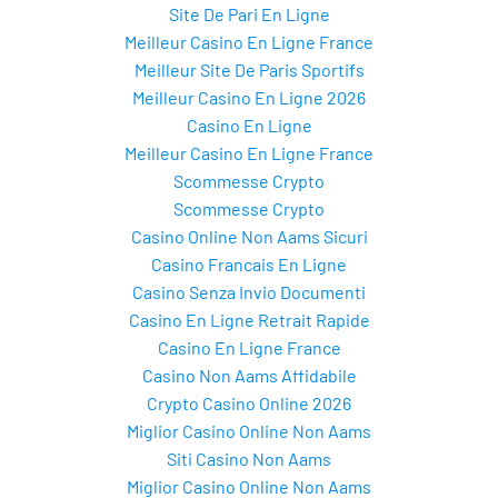
Site De Pari En Ligne
Meilleur Casino En Ligne France
Meilleur Site De Paris Sportifs
Meilleur Casino En Ligne 2026
Casino En Ligne
Meilleur Casino En Ligne France
Scommesse Crypto
Scommesse Crypto
Casino Online Non Aams Sicuri
Casino Francais En Ligne
Casino Senza Invio Documenti
Casino En Ligne Retrait Rapide
Casino En Ligne France
Casino Non Aams Affidabile
Crypto Casino Online 2026
Miglior Casino Online Non Aams
Siti Casino Non Aams
Miglior Casino Online Non Aams