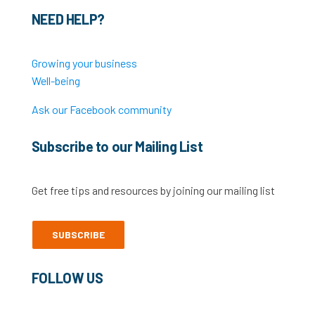
NEED HELP?
Growing your business
Well-being
Ask our Facebook community
Subscribe to our Mailing List
Get free tips and resources by joining our mailing list
SUBSCRIBE
FOLLOW US