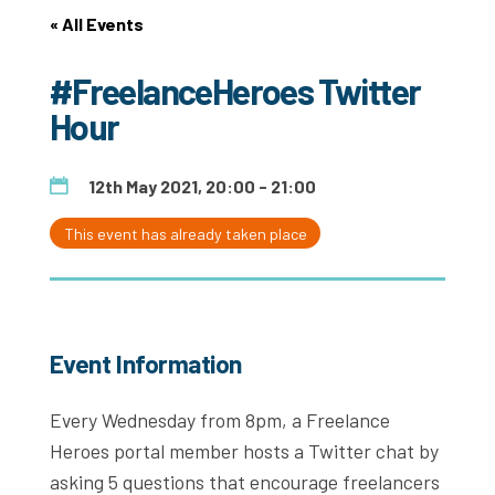
« All Events
#FreelanceHeroes Twitter
Hour
12th May 2021, 20:00 - 21:00
This event has already taken place
Event Information
Every Wednesday from 8pm, a Freelance
Heroes portal member hosts a Twitter chat by
asking 5 questions that encourage freelancers