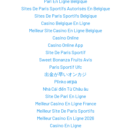
Pari En Ligne Belgique
Sites De Paris Sportifs Autorisés En Belgique
Sites De Paris Sportifs Belgique
Casino Belgique En Ligne
Meilleur Site Casino En Ligne Belgique
Casino Online
Casino Online App
Site De Paris Sportif
Sweet Bonanza Fruits Avis
Paris Sportif Ufc
出金が早いオンカジ
Plinko игра
Nhà Cái đến Từ Châu âu
Site De Pari En Ligne
Meilleur Casino En Ligne France
Meilleur Site De Paris Sportifs
Meilleur Casino En Ligne 2026
Casino En Ligne