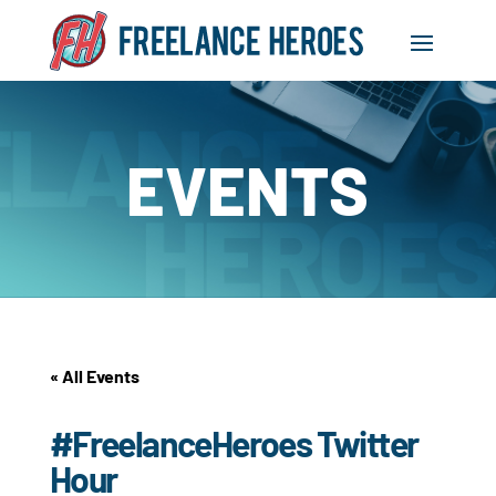
EVENTS
« All Events
#FreelanceHeroes Twitter
Hour