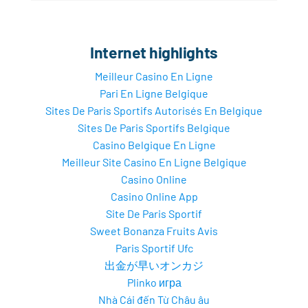
Internet highlights
Meilleur Casino En Ligne
Pari En Ligne Belgique
Sites De Paris Sportifs Autorisés En Belgique
Sites De Paris Sportifs Belgique
Casino Belgique En Ligne
Meilleur Site Casino En Ligne Belgique
Casino Online
Casino Online App
Site De Paris Sportif
Sweet Bonanza Fruits Avis
Paris Sportif Ufc
出金が早いオンカジ
Plinko игра
Nhà Cái đến Từ Châu âu