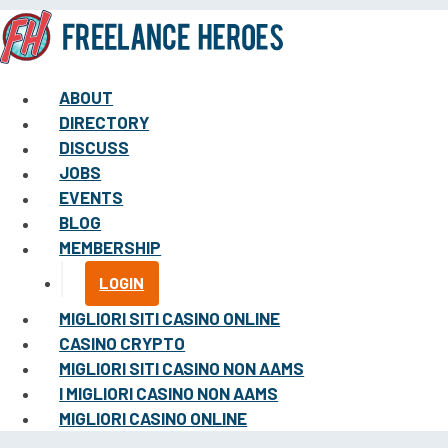
ABOUT
DIRECTORY
DISCUSS
JOBS
EVENTS
BLOG
MEMBERSHIP
LOGIN
MIGLIORI SITI CASINO ONLINE
CASINO CRYPTO
MIGLIORI SITI CASINO NON AAMS
I MIGLIORI CASINO NON AAMS
MIGLIORI CASINO ONLINE