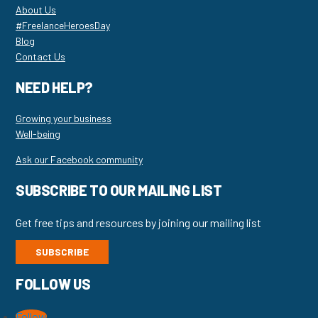
About Us
#FreelanceHeroesDay
Blog
Contact Us
NEED HELP?
Growing your business
Well-being
Ask our Facebook community
SUBSCRIBE TO OUR MAILING LIST
Get free tips and resources by joining our mailing list
SUBSCRIBE
FOLLOW US
Follow