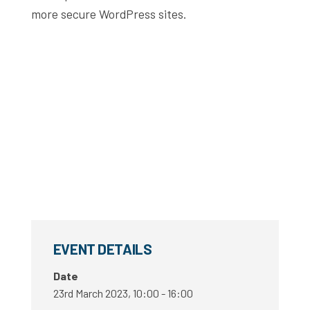
more secure WordPress sites.
EVENT DETAILS
Date
23rd March 2023, 10:00 - 16:00